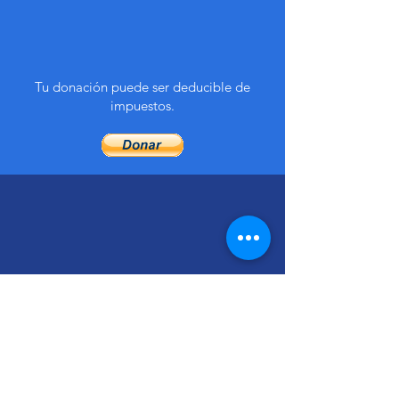
Donación en línea
Tu donación puede ser deducible de
impuestos.
Por teléfono
Donar es más sencillo de lo que imaginas.
Llámanos al:
+503 2235-2486